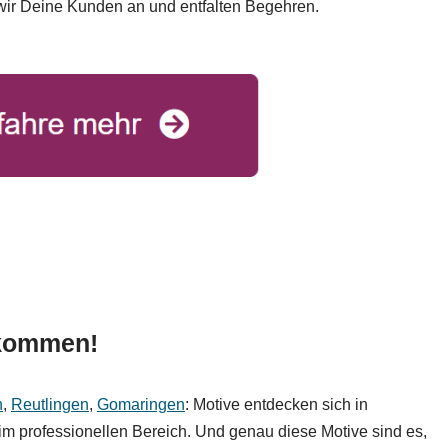
 wir Deine Kunden an und entfalten Begehren.
llkommen!
n
,
Reutlingen
,
Gomaringen
: Motive entdecken sich in
im professionellen Bereich. Und genau diese Motive sind es,