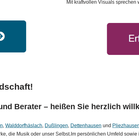
Mit kraftvollen Visuals sprechen
dschaft!
und Berater – heißen Sie herzlich wi
en
,
Walddorfhäslach
,
Dußlingen
,
Dettenhausen
und
Pliezhause
ke, die Musik oder unser Selbst.Im persönlichen Umfeld sowie 